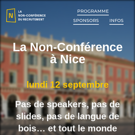
PROGRAMME
SPONSORS
INFOS
La Non-Conférence
à Nice
lundi 12 septembre
Pas de speakers, pas de
slides, pas de langue de
bois… et tout le monde